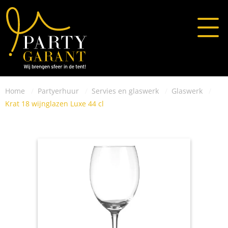
Home
Partyerhuur
Servies en glaswerk
Glaswerk
Krat 18 wijnglazen Luxe 44 cl