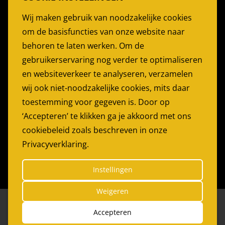
Stoelen Huren
Wij maken gebruik van noodzakelijke cookies
Partytent Huren
om de basisfuncties van onze website naar
Feesttent huren
behoren te laten werken. Om de
Partyservice Rotterdam
gebruikerservaring nog verder te optimaliseren
en websiteverkeer te analyseren, verzamelen
PARTYGARANT
wij ook niet-noodzakelijke cookies, mits daar
Bijdorp-Oost 22
toestemming voor gegeven is. Door op
2992LA Barendrecht
‘Accepteren’ te klikken ga je akkoord met ons
cookiebeleid zoals beschreven in onze
Telefoon:
0180 614179
Privacyverklaring.
E-mail:
info@partygarant.nl
Instellingen
Weigeren
© 2026 Partygarant
|
Website by
The Dare Company
*
Accepteren
Privacy Statement
Leveringsvoorwaarden
|