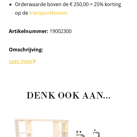
Orderwaarde boven de € 250,00 = 25% korting
op de
transportkosten.
Artikelnummer:
19002300
Omschrijving:
Wijnglazen Luxe 44 cl in krat met 18 glazen.
Lees meer
Glazen dienen schoon retour te komen.
U kunt ook kiezen om de schoonmaak tegen
betaling door Partygarant te laten doen.
DENK OOK AAN...