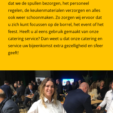
dat we de spullen bezorgen, het personeel
regelen, de keukenmaterialen verzorgen en alles
ook weer schoonmaken. Zo zorgen wij ervoor dat
u zich kunt focussen op de borrel, het event of het
feest. Heeft u al eens gebruik gemaakt van onze
catering service? Dan weet u dat onze catering en
service uw bijeenkomst extra gezelligheid en sfeer
geeft!