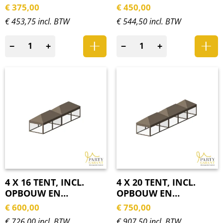
ZIJWANDEN
ZIJWANDEN
€
375,00
€
450,00
€ 453,75 incl. BTW
€ 544,50 incl. BTW
−
+
−
+
4 X 16 TENT, INCL.
4 X 20 TENT, INCL.
OPBOUW EN
OPBOUW EN
ZIJWANDEN
ZIJWANDEN
€
600,00
€
750,00
€ 726,00 incl. BTW
€ 907,50 incl. BTW