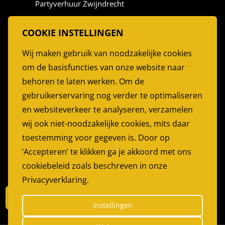
Partyverhuur Zwijndrecht
Partyverhuur Vlaardingen
COOKIE INSTELLINGEN
Stoelen Huren
Wij maken gebruik van noodzakelijke cookies
Partytent Huren
om de basisfuncties van onze website naar
Feesttent huren
behoren te laten werken. Om de
Partyservice Rotterdam
gebruikerservaring nog verder te optimaliseren
en websiteverkeer te analyseren, verzamelen
PARTYGARANT
wij ook niet-noodzakelijke cookies, mits daar
Bijdorp-Oost 22
toestemming voor gegeven is. Door op
2992LA Barendrecht
‘Accepteren’ te klikken ga je akkoord met ons
cookiebeleid zoals beschreven in onze
Telefoon:
0180 614179
Privacyverklaring.
E-mail:
info@partygarant.nl
Filter
Instellingen