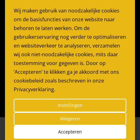
Stoelen Huren
Wij maken gebruik van noodzakelijke cookies
Partytent Huren
om de basisfuncties van onze website naar
Feesttent huren
behoren te laten werken. Om de
Partyservice Rotterdam
gebruikerservaring nog verder te optimaliseren
en websiteverkeer te analyseren, verzamelen
PARTYGARANT
wij ook niet-noodzakelijke cookies, mits daar
Bijdorp-Oost 22
toestemming voor gegeven is. Door op
2992LA Barendrecht
‘Accepteren’ te klikken ga je akkoord met ons
cookiebeleid zoals beschreven in onze
Telefoon:
0180 614179
Privacyverklaring.
E-mail:
info@partygarant.nl
Instellingen
Weigeren
© 2026 Partygarant
|
Website by
The Dare Company
*
Accepteren
Privacy Statement
Leveringsvoorwaarden
|