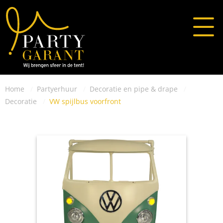
Home
Partyerhuur
Decoratie en pipe & drape
Decoratie
VW spijlbus voorfront