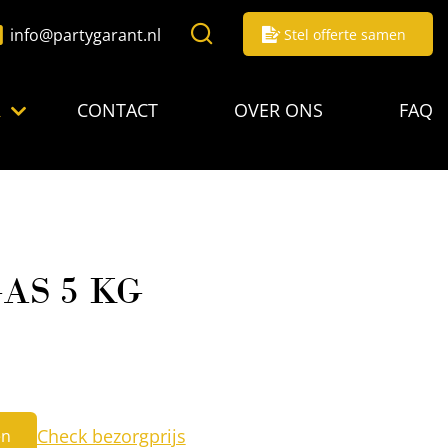
info@partygarant.nl
Stel offerte samen
R
CONTACT
OVER ONS
FAQ
AS 5 KG
Check bezorgprijs
en