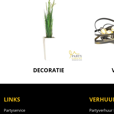
DECORATIE
LINKS
VERHUUR
Partyservice
Partyverhuur