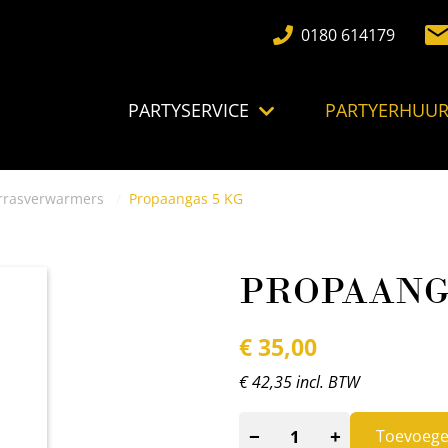
0180 614179
PARTYSERVICE
PARTYERHUU
rrasverwarmers
Propaangas 5 KG
PROPAANG
€
35,00
€ 42,35 incl. BTW
−
+
Toevoeg