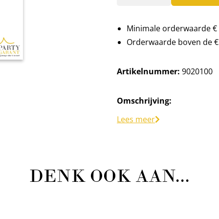
Minimale orderwaarde € 
Orderwaarde boven de € 
Artikelnummer:
9020100
Omschrijving:
Let op. Dit is een drukvat en
Lees meer
Er wordt geen geld retour g
DENK OOK AAN...