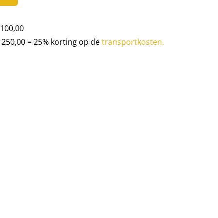
100,00
250,00 = 25% korting op de
transportkosten.
 explosief.
egeven wanneer er gas over is.