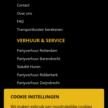
Contact
Over ons
FAQ
Transportkosten berekenen
VERHUUR & SERVICE
Partyverhuur Rotterdam
Partyverhuur Barendrecht
Statafel Huren
Partyverhuur Ridderkerk
Partyverhuur Zwijndrecht
Partyverhuur Vlaardingen
COOKIE INSTELLINGEN
Stoelen Huren
Wij maken gebruik van noodzakelijke cookies
Partytent Huren