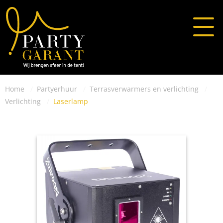
Home
Partyerhuur
Terrasverwarmers en verlichting
Verlichting
Laserlamp