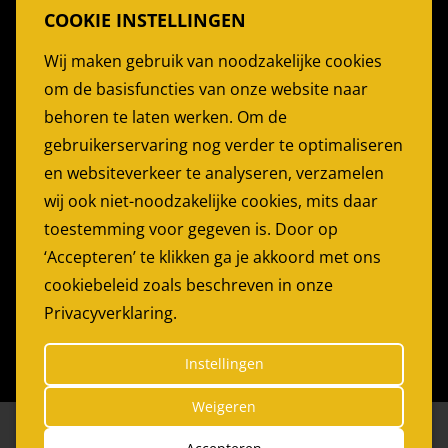
COOKIE INSTELLINGEN
Stoelen Huren
Wij maken gebruik van noodzakelijke cookies
Partytent Huren
om de basisfuncties van onze website naar
Feesttent huren
behoren te laten werken. Om de
Partyservice Rotterdam
gebruikerservaring nog verder te optimaliseren
en websiteverkeer te analyseren, verzamelen
PARTYGARANT
wij ook niet-noodzakelijke cookies, mits daar
Bijdorp-Oost 22
toestemming voor gegeven is. Door op
2992LA Barendrecht
‘Accepteren’ te klikken ga je akkoord met ons
cookiebeleid zoals beschreven in onze
Telefoon:
0180 614179
Privacyverklaring.
E-mail:
info@partygarant.nl
Instellingen
Weigeren
© 2026 Partygarant
|
Website by
The Dare Company
*