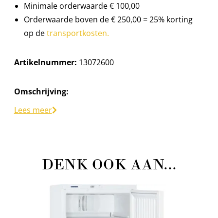
Minimale orderwaarde € 100,00
Orderwaarde boven de € 250,00 = 25% korting
op de
transportkosten.
Artikelnummer:
13072600
Omschrijving:
Heineken David fust 20L
Lees meer
Alle fusten kunnen niet retour, mits daar duidelijke
afspraken over zijn gemaakt. Wanneer u ervoor
kiest de fust te houden, betaald u €30,- statiegeld.
DENK OOK AAN...