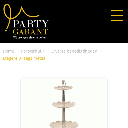
Home
Partyerhuur
Diverse benodigdheden
Etagère 3-laags metaal