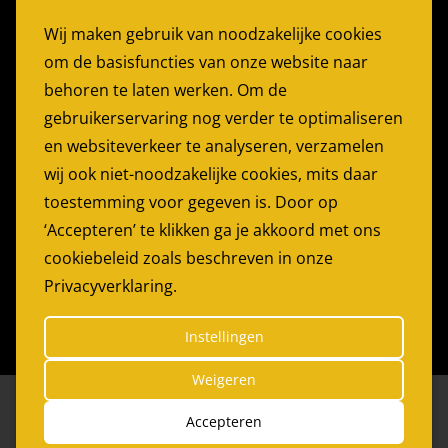
Stoelen Huren
Wij maken gebruik van noodzakelijke cookies
Partytent Huren
om de basisfuncties van onze website naar
Feesttent huren
behoren te laten werken. Om de
Partyservice Rotterdam
gebruikerservaring nog verder te optimaliseren
en websiteverkeer te analyseren, verzamelen
PARTYGARANT
wij ook niet-noodzakelijke cookies, mits daar
Bijdorp-Oost 22
toestemming voor gegeven is. Door op
2992LA Barendrecht
‘Accepteren’ te klikken ga je akkoord met ons
cookiebeleid zoals beschreven in onze
Telefoon:
0180 614179
Privacyverklaring.
E-mail:
info@partygarant.nl
Instellingen
Weigeren
© 2026 Partygarant
|
Website by
The Dare Company
*
Accepteren
Privacy Statement
Leveringsvoorwaarden
|