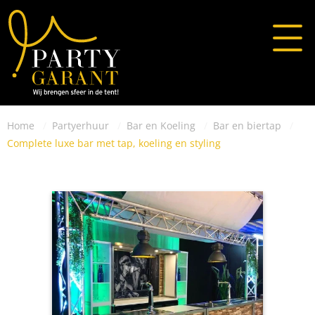
Home
Partyerhuur
Bar en Koeling
Bar en biertap
Complete luxe bar met tap, koeling en styling