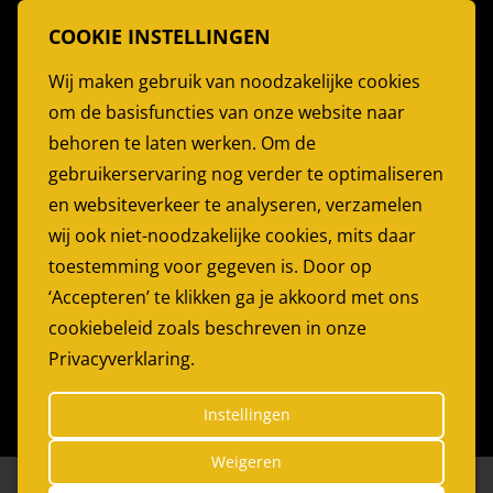
Partyverhuur Vlaardingen
COOKIE INSTELLINGEN
Stoelen Huren
Wij maken gebruik van noodzakelijke cookies
Partytent Huren
om de basisfuncties van onze website naar
Feesttent huren
behoren te laten werken. Om de
Partyservice Rotterdam
gebruikerservaring nog verder te optimaliseren
en websiteverkeer te analyseren, verzamelen
PARTYGARANT
wij ook niet-noodzakelijke cookies, mits daar
Bijdorp-Oost 22
toestemming voor gegeven is. Door op
2992LA Barendrecht
‘Accepteren’ te klikken ga je akkoord met ons
cookiebeleid zoals beschreven in onze
Telefoon:
0180 614179
Privacyverklaring.
E-mail:
info@partygarant.nl
Instellingen
Weigeren
© 2026 Partygarant
|
Website by
The Dare Company
*