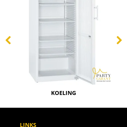
op locatie, zodat u na oplevering direct kunt
schenken. Geschikt voor de meest gangbare
bierfusten en te combineren met extra koelunits en
glaswerk uit het verhuurassortiment. Bezorging en
montage door heel Rotterdam en Zuid-Holland.
KOELING
LINKS