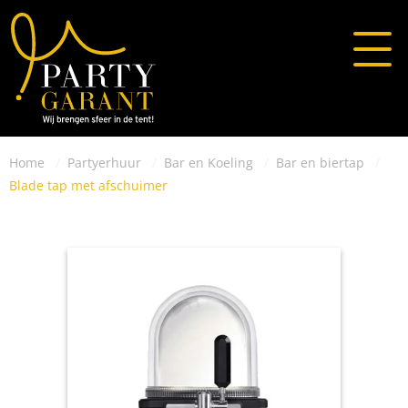
Home
Partyerhuur
Bar en Koeling
Bar en biertap
Blade tap met afschuimer