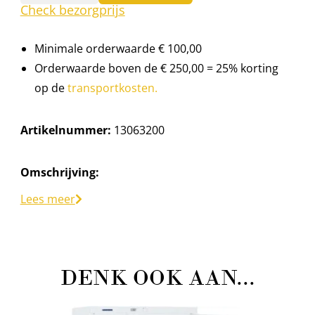
Check bezorgprijs
Minimale orderwaarde € 100,00
Orderwaarde boven de € 250,00 = 25% korting
op de
transportkosten.
Artikelnummer:
13063200
Omschrijving:
Blade tap met aansluiten en afschuimer
Lees meer
Hierop passen 8L van blade. Deze zijn verkrijgbaar
in Heineken 0.0%, Heineken, Brand en Affligem.
DENK OOK AAN...