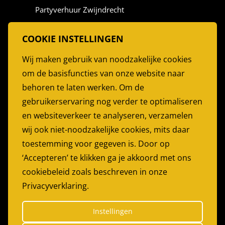
Partyverhuur Zwijndrecht
Partyverhuur Vlaardingen
COOKIE INSTELLINGEN
Stoelen Huren
Wij maken gebruik van noodzakelijke cookies
Partytent Huren
om de basisfuncties van onze website naar
Feesttent huren
behoren te laten werken. Om de
Partyservice Rotterdam
gebruikerservaring nog verder te optimaliseren
en websiteverkeer te analyseren, verzamelen
PARTYGARANT
wij ook niet-noodzakelijke cookies, mits daar
Bijdorp-Oost 22
toestemming voor gegeven is. Door op
2992LA Barendrecht
‘Accepteren’ te klikken ga je akkoord met ons
cookiebeleid zoals beschreven in onze
Telefoon:
0180 614179
Privacyverklaring.
E-mail:
info@partygarant.nl
Instellingen