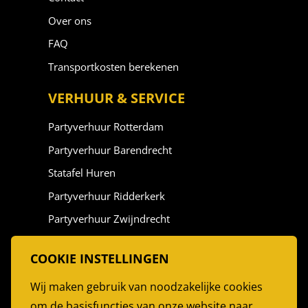
Over ons
FAQ
Transportkosten berekenen
VERHUUR & SERVICE
Partyverhuur Rotterdam
Partyverhuur Barendrecht
Statafel Huren
Partyverhuur Ridderkerk
Partyverhuur Zwijndrecht
Partyverhuur Vlaardingen
COOKIE INSTELLINGEN
Stoelen Huren
Wij maken gebruik van noodzakelijke cookies
Partytent Huren
om de basisfuncties van onze website naar