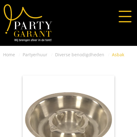
Home
Partyerhuur
Diverse benodigdheden
Asbak